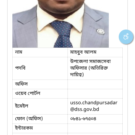
নাম
মাহবুব আলম
উপজেলা সমাজসেবা
পদবি
অফিসার (অতিরিক্ত
দায়িত্ব)
অফিস
ওয়েব পোর্টল
usso.chandpursadar
ইমেইল
@dss.gov.bd
ফোন (অফিস)
০৮৪১-৬৭৫০৪
ইন্টারকম