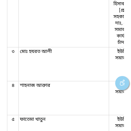
হিসাব রক
[প্রধা
সহকারী,
দাঃ, জে
সমাজসে
কার্যাল
চাঁদপুর
৩
মোঃ হযরত আলী
ইউনিয়
সমাজকর্
৪
শাহনাজ আক্তার
ইউনিয়
সমাজকর্
৫
ফাতেমা খাতুন
ইউনিয়
সমাজকর্