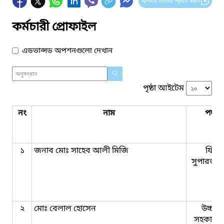
আপনার মতামত প্রদান করুন
কর্মচারী প্রোফাইল
এডভান্সড অপশনগুলো দেখান
পৃষ্ঠা আইটেম
নং
নাম
পদবি
১
জনাব মোঃ সাহেব আলী মিজি
ফিল্ড
সুপারভাই
২
মোঃ বেলাল হোসেন
উচ্চমা
সহকারী যু