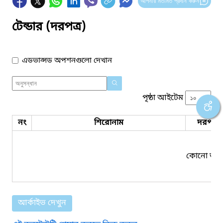
আপনার মতামত প্রদান করুন
টেন্ডার (দরপত্র)
এডভান্সড অপশনগুলো দেখান
পৃষ্ঠা আইটেম
নং
শিরোনাম
দরপত্র 
কোনো তথ্য
আর্কাইভ দেখুন